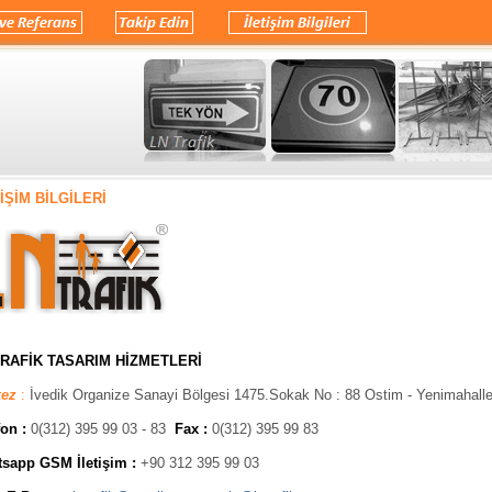
İŞİM BİLGİLERİ
TRAFİK TASARIM HİZMETLERİ
ez
:
İvedik Organize Sanayi Bölgesi 1475.Sokak No : 88 Ostim - Yenimahal
on :
0(312) 395 99 03 - 83
Fax :
0(312) 395 99 83
sapp GSM İletişim :
+90 312 395 99 03