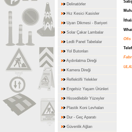
Satı
Delinatörler
Muh
Hız Kesici Kasisler
İthal
Uyarı Dikmesi - Bariyeri
What
Solar Çakar Lambalar
Ofis
Ledli Panel Tabelalar
Telef
Yol Butonları
Fabr
Aydınlatma Direği
ULA
Kamera Direği
Reflektifli Yelekler
Engelsiz Yaşam Ürünleri
Hissedilebilir Yüzeyler
Plastik Koni Levhaları
Dur - Geç Aparatı
Güvenlik Ağları