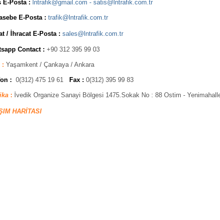
ş E-Posta :
lntrafik@gmail.com
-
satis@lntrafik.com.tr
asebe
E-Posta :
trafik@lntrafik.com.tr
at / İhracat
E-Posta :
sales@lntrafik.com.tr
sapp Contact :
+90 312 395 99 03
:
Yaşamkent / Çankaya / Ankara
on :
0(312) 475 19 61
Fax :
0(312) 395 99 83
ika
:
İvedik Organize Sanayi Bölgesi 1475.Sokak No : 88 Ostim - Yenimahal
ŞIM HARİTASI