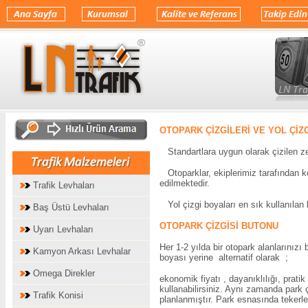
OTOPARK ÇİZGİLERİ VE YOL ÇİZ
Standartlara uygun olarak çizilen ze
Otoparklar, ekiplerimiz tarafından ke
edilmektedir.
Trafik Levhaları
Yol çizgi boyaları en sık kullanılan b
Baş Üstü Levhaları
OTOPARK ÇİZGİSİ BUTONU
Uyarı Levhaları
Her 1-2 yılda bir otopark alanların
Kamyon Arkası Levhalar
boyası yerine alternatif olarak ;
Omega Direkler
ekonomik fiyatı , dayanıklılığı, prat
kullanabilirsiniz. Aynı zamanda park 
Trafik Konisi
planlanmıştır. Park esnasında tekerle