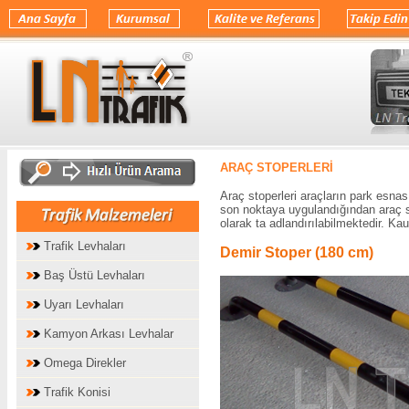
.
ARAÇ STOPERLERİ
Araç stoperleri araçların park esnas
son noktaya uygulandığından araç sto
olarak ta adlandırılabilmektedir. K
Trafik Levhaları
Demir Stoper (180 cm)
Baş Üstü Levhaları
Uyarı Levhaları
Kamyon Arkası Levhalar
Omega Direkler
Trafik Konisi