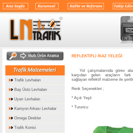
.
REFLEKTİFLİ İKAZ YELEĞİ
Yol çalışmalarında görev alan 
karşıdan gelen araçların fark 
sağlayan reflektif malzeme ile şeritl
Trafik Levhaları
Renk Seçenekleri ;
Baş Üstü Levhaları
* Açık Yeşil
Uyarı Levhaları
* Turuncu
Kamyon Arkası Levhalar
Omega Direkler
Trafik Konisi